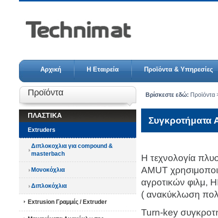
Αρχική
Η Εταιρεία
Προϊόντα & Υπηρεσίες
Προϊόντα
Βρίσκεστε εδώ:
Προϊόντα
ΠΛΑΣΤΙΚΑ
Συγκροτήματα 
Extruders
Διπλοκοχλια για compound &
masterbach
Η τεχνολογία πλυσ
AMUT χρησιμοποιε
Μονοκόχλια
αγροτικών φιλμ, 
Διπλοκόχλια
( ανακύκλωση πολ
Extrusion Γραμμές / Extruder
Turn-key συγκροτη