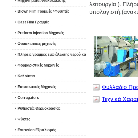
Μηχανήματα Ανακύκλωσης
λειτουργία ). Πλή
υπολογιστή.(ανακ
Blown Film Γραμμές / Φυσητές
Cast Film Γραμμές
Preform Injection Μηχανές
Φουσκωτικες μηχανές
Πληρεις γραμμες εμφιάλωσης νερού κα
Φορμαριστικές Μηχανές
Καλούπια
Φυλλάδιο Προ
Εκτυπωτικές Μηχανές
Corrugators
Τεχνικά Χαρα
Ρυθμιστές Θερμοκρασίας
Ψύκτες
Extrusion Εξοπλισμός