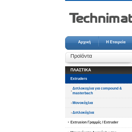
Αρχική
Η Εταιρεία
Προϊόντα
ΠΛΑΣΤΙΚΑ
Extruders
Διπλοκοχλια για compound &
masterbach
Μονοκόχλια
Διπλοκόχλια
Extrusion Γραμμές / Extruder