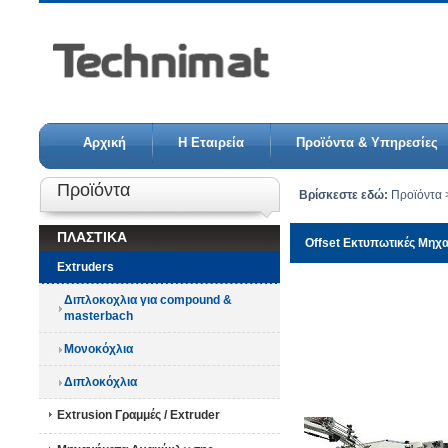
Αρχική
Η Εταιρεία
Προϊόντα & Υπηρεσίες
Προϊόντα
Βρίσκεστε εδώ:
Προϊόντα
>
ΠΛΑΣΤΙΚΑ
Offset Εκτυπωτικές Μηχα
Extruders
Διπλοκοχλια για compound &
masterbach
Μονοκόχλια
Διπλοκόχλια
Extrusion Γραμμές / Extruder