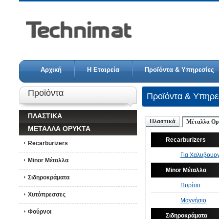
Αρχική
Η Εταιρεία
Προϊόντα & Υπηρεσίες
Προϊόντα
Προϊόντα & Υπηρε
ΠΛΑΣΤΙΚΑ
Πλαστικά
Μέταλλα Ορ
ΜΕΤΑΛΛΑ ΟΡΥΚΤΑ
Recarburizers
Recarburizers
Για Χαλυβουργ
Minor Μέταλλα
Minor Μέταλλα
Σιδηροκράματα
Πυρίτιο
Χυτόπρεσσες
Μαγνήσιο
Φούρνοι
Σιδηροκράματα